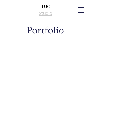
TUC
Studio
Portfolio
Milano
via Malaga 6
20143
tuc.architecture@gmail.com
+39 348 9551334
+39 347 2398185
Studio di
Architettura